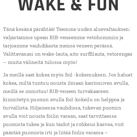
WAKE & FUN
Tänä kesänä pärähtää! Teemme uuden aluevaltauksen:
valjastamme upean RIB-veneemme vetohommiin ja
tarjoamme vauhdikasta menoa veneen perässä.
Valittavanasi on wake-lauta, aito surffilauta, vetorengas
– muita välineitä tulossa myös!
Ja meillä saat kokea myös foil -kokemuksen. Jos haluat
kokea, miltä tuntuu nousta ilmaan kantosiiven avulla,
meillä se onnistuu! RIB-veneen turvakaareen
kiinnitetyn puomin avulla foil-kokeilu on helppoa ja
turvallista. Hiljaisessa vauhdissa, tukevan puomin
avulla voit nousta foilin varaan, saat tarvittaessa
puomista tukea ja kun taidot ja rohkeus kasvaa, voit
päästää puomista irti ja liitää foilin varassa –