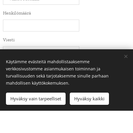
Henkilömäärä
Viesti
Käytämme evästeitä mahdollistaaksemme
verkkosivustomme asianmukaisen toiminnan ja
turvallisuuden sekä tarjotaksemme sinulle parhaan
mahdollisen käyttökokemuksen.
Hyväksy vain tarpeelliset
Hyväksy kaikki
Lähetä